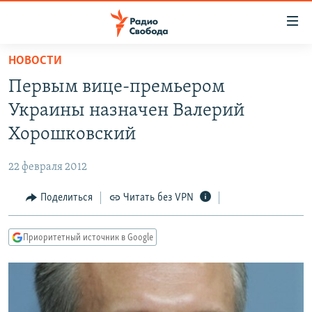
Ссылки
для
упрощенного
НОВОСТИ
ПРОГРАММЫ
доступа
Первым вице-премьером
ПОДКАСТЫ
Вернуться
Украины назначен Валерий
к
АВТОРСКИЕ ПРОЕКТЫ
Хорошковский
основному
ЦИТАТЫ СВОБОДЫ
содержанию
22 февраля 2012
Вернутся
МНЕНИЯ
к
Поделиться
Читать без VPN
КУЛЬТУРА
главной
навигации
IDEL.РЕАЛИИ
Приоритетный источник в Google
Вернутся
КАВКАЗ.РЕАЛИИ
к
СЕВЕР.РЕАЛИИ
поиску
СИБИРЬ.РЕАЛИИ