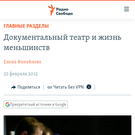
Ссылки
для
упрощенного
ГЛАВНЫЕ РАЗДЕЛЫ
ПРОГРАММЫ
доступа
Документальный театр и жизнь
ПОДКАСТЫ
Вернуться
меньшинств
к
АВТОРСКИЕ ПРОЕКТЫ
основному
Елена Фанайлова
ЦИТАТЫ СВОБОДЫ
содержанию
Вернутся
23 февраля 2012
МНЕНИЯ
к
КУЛЬТУРА
Поделиться
Читать без VPN
главной
навигации
IDEL.РЕАЛИИ
Вернутся
Приоритетный источник в Google
КАВКАЗ.РЕАЛИИ
к
СЕВЕР.РЕАЛИИ
поиску
СИБИРЬ.РЕАЛИИ