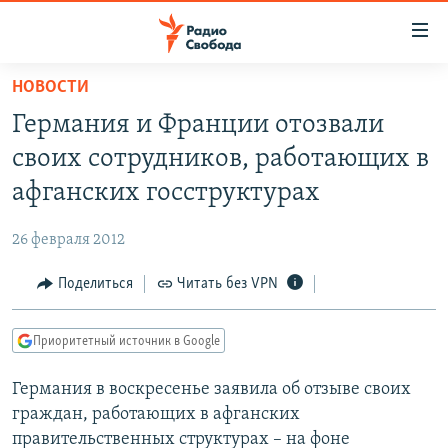
Ссылки
для
упрощенного
НОВОСТИ
ПРОГРАММЫ
доступа
Германия и Франции отозвали
ПОДКАСТЫ
Вернуться
своих сотрудников, работающих в
к
АВТОРСКИЕ ПРОЕКТЫ
афганских госструктурах
основному
ЦИТАТЫ СВОБОДЫ
содержанию
26 февраля 2012
Вернутся
МНЕНИЯ
к
Поделиться
Читать без VPN
КУЛЬТУРА
главной
навигации
IDEL.РЕАЛИИ
Приоритетный источник в Google
Вернутся
КАВКАЗ.РЕАЛИИ
к
Германия в воскресенье заявила об отзыве своих
СЕВЕР.РЕАЛИИ
поиску
граждан, работающих в афганских
СИБИРЬ.РЕАЛИИ
правительственных структурах – на фоне