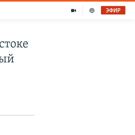
ЭФИР
стоке
ный