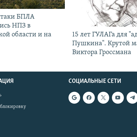
 атаки БПЛА
ись НПЗ в
кой области и на
15 лет ГУЛАГа для "а
Пушкина". Крутой 
Виктора Гроссмана
АЦИЯ
СОЦИАЛЬНЫЕ СЕТИ
ь
 блокировку