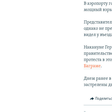
РАСПИСАНИЕ ВЕЩАНИЯ
В аэропорту 
ПОДПИШИТЕСЬ НА РАССЫЛКУ
мощный взрыв
Представител
однако не пр
видел у въез
Накануне Гер
правительств
протеста в эт
Баграме
.
Днем ранее в
застрелены д
Поделить