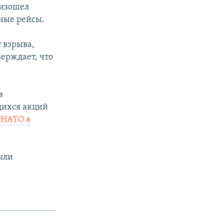
оизошел
ные рейсы.
 взрыва,
верждает, что
в
щихся акций
 НАТО в
ыли