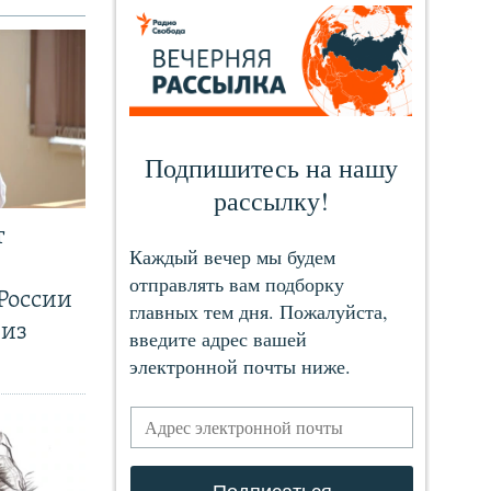
т
России
 из