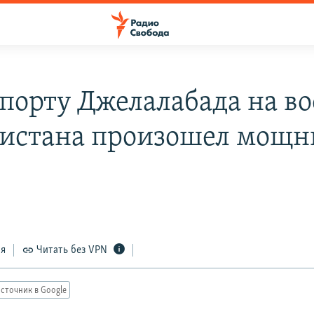
опорту Джелалабада на во
истана произошел мощ
ся
Читать без VPN
сточник в Google