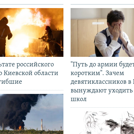
ьтате российского
"Путь до армии буде
о Киевской области
коротким". Зачем
огибшие
девятиклассников в 
вынуждают уходить
школ