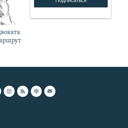
двоката
маршрут