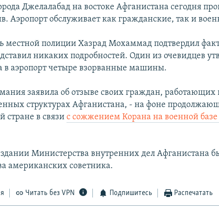
города Джелалабад на востоке Афганистана сегодня пр
. Аэропорт обслуживает как гражданские, так и воен
ь местной полиции Хазрад Мохаммад подтвердил факт
едставил никаких подробностей. Один из очевидцев ут
да в аэропорт четыре взорванные машины.
мания заявила об отзыве своих граждан, работающих 
енных структурах Афганистана, - на фоне продолжаю
ой стране в связи
с сожжением Корана на военной базе
 здании Министерства внутренних дел Афганистана б
ва американских советника.
ся
Читать без VPN
Подпишитесь
Распечатать