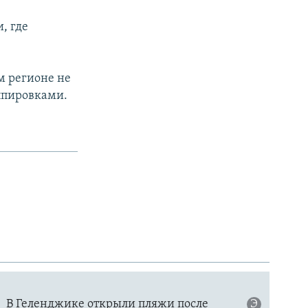
, где
м регионе не
ппировками.