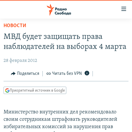
Ссылки
для
упрощенного
НОВОСТИ
ПРОГРАММЫ
доступа
МВД будет защищать права
ПОДКАСТЫ
Вернуться
наблюдателей на выборах 4 марта
к
АВТОРСКИЕ ПРОЕКТЫ
основному
28 февраля 2012
ЦИТАТЫ СВОБОДЫ
содержанию
Вернутся
МНЕНИЯ
Поделиться
Читать без VPN
к
КУЛЬТУРА
главной
Приоритетный источник в Google
навигации
IDEL.РЕАЛИИ
Вернутся
КАВКАЗ.РЕАЛИИ
к
Министерство внутренних дел рекомендовало
СЕВЕР.РЕАЛИИ
поиску
своим сотрудникам штрафовать руководителей
избирательных комиссий за нарушения прав
СИБИРЬ.РЕАЛИИ