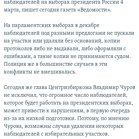
наблюдателей на выборах президента России 4
РАСПИСАНИЕ ВЕЩАНИЯ
марта, пишет сегодня газета «Ведомости».
ПОДПИШИТЕСЬ НА РАССЫЛКУ
На парламентских выборах в декабре
наблюдателей под разными предлогами не пускали
СОЦИАЛЬНЫЕ СЕТИ
на участки или удаляли без оснований, копии
протоколов либо не выдавали, либо оформляли с
ошибками, а такие копии не принимаются судом.
Полиция же в большинстве случаев в эти
конфликты не вмешивалась.
Все сайты РСЕ/РС
Сегодня же глава Центризбиркома Владимир Чуров
не исключил, что огромное число наблюдателей,
которое будет работать на президентских выборах,
может привести к нарушениям, в первую очередь
из-за их низкой подготовки. Поэтому, по мнению
Чурова, возможны случаи удаления некоторых
наблюдателей с избирательных участков.