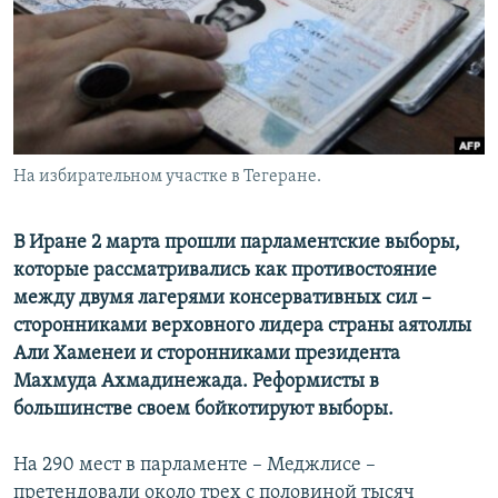
РАСПИСАНИЕ ВЕЩАНИЯ
ПОДПИШИТЕСЬ НА РАССЫЛКУ
СОЦИАЛЬНЫЕ СЕТИ
На избирательном участке в Тегеране.
В Иране 2 марта прошли парламентские выборы,
которые рассматривались как противостояние
Все сайты РСЕ/РС
между двумя лагерями консервативных сил –
сторонниками верховного лидера страны аятоллы
Али Хаменеи и сторонниками президента
Махмуда Ахмадинежада. Реформисты в
большинстве своем бойкотируют выборы.
На 290 мест в парламенте – Меджлисе –
претендовали около трех с половиной тысяч