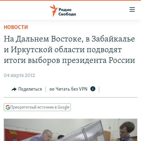
Ссылки
для
упрощенного
НОВОСТИ
ПРОГРАММЫ
доступа
На Дальнем Востоке, в Забайкалье
ПОДКАСТЫ
Вернуться
и Иркутской области подводят
к
АВТОРСКИЕ ПРОЕКТЫ
итоги выборов президента России
основному
ЦИТАТЫ СВОБОДЫ
содержанию
04 марта 2012
Вернутся
МНЕНИЯ
к
Поделиться
Читать без VPN
КУЛЬТУРА
главной
навигации
IDEL.РЕАЛИИ
Приоритетный источник в Google
Вернутся
КАВКАЗ.РЕАЛИИ
к
СЕВЕР.РЕАЛИИ
поиску
СИБИРЬ.РЕАЛИИ