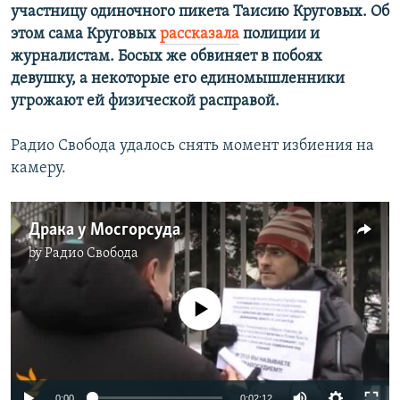
участницу одиночного пикета Таисию Круговых. Об
этом сама Круговых
рассказала
полиции и
журналистам. Босых же обвиняет в побоях
девушку, а некоторые его единомышленники
угрожают ей физической расправой.
Радио Свобода удалось снять момент избиения на
камеру.
Драка у Мосгорсуда
by
Радио Свобода
No media source currently available
0:00
0:02:12