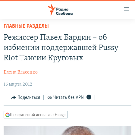
Ссылки
для
упрощенного
ГЛАВНЫЕ РАЗДЕЛЫ
ПРОГРАММЫ
доступа
Режиссер Павел Бардин – об
ПОДКАСТЫ
Вернуться
избиении поддержавшей Pussy
к
АВТОРСКИЕ ПРОЕКТЫ
Riot Таисии Круговых
основному
ЦИТАТЫ СВОБОДЫ
содержанию
Елена Власенко
Вернутся
МНЕНИЯ
к
16 марта 2012
КУЛЬТУРА
главной
навигации
IDEL.РЕАЛИИ
Поделиться
Читать без VPN
Вернутся
КАВКАЗ.РЕАЛИИ
к
Приоритетный источник в Google
СЕВЕР.РЕАЛИИ
поиску
СИБИРЬ.РЕАЛИИ