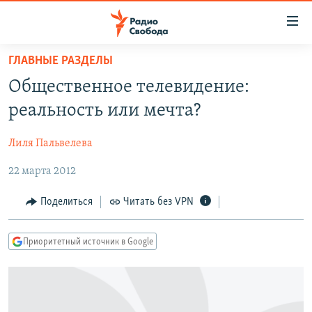
Ссылки
для
упрощенного
ГЛАВНЫЕ РАЗДЕЛЫ
ПРОГРАММЫ
доступа
Общественное телевидение:
ПОДКАСТЫ
Вернуться
реальность или мечта?
к
АВТОРСКИЕ ПРОЕКТЫ
основному
Лиля Пальвелева
ЦИТАТЫ СВОБОДЫ
содержанию
Вернутся
22 марта 2012
МНЕНИЯ
к
КУЛЬТУРА
Поделиться
Читать без VPN
главной
навигации
IDEL.РЕАЛИИ
Вернутся
Приоритетный источник в Google
КАВКАЗ.РЕАЛИИ
к
СЕВЕР.РЕАЛИИ
поиску
СИБИРЬ.РЕАЛИИ