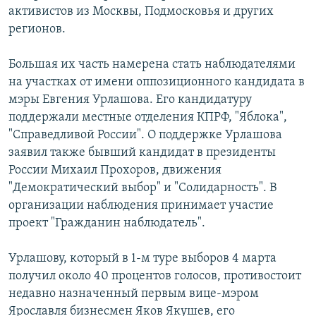
активистов из Москвы, Подмосковья и других
РАСПИСАНИЕ ВЕЩАНИЯ
регионов.
ПОДПИШИТЕСЬ НА РАССЫЛКУ
Большая их часть намерена стать наблюдателями
СОЦИАЛЬНЫЕ СЕТИ
на участках от имени оппозиционного кандидата в
мэры Евгения Урлашова. Его кандидатуру
поддержали местные отделения КПРФ, "Яблока",
"Справедливой России". О поддержке Урлашова
заявил также бывший кандидат в президенты
России Михаил Прохоров, движения
Все сайты РСЕ/РС
"Демократический выбор" и "Солидарность". В
организации наблюдения принимает участие
проект "Гражданин наблюдатель".
Урлашову, который в 1-м туре выборов 4 марта
получил около 40 процентов голосов, противостоит
недавно назначенный первым вице-мэром
Ярославля бизнесмен Яков Якушев, его