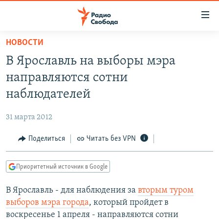
Ссылки
для
упрощенного
НОВОСТИ
ПРОГРАММЫ
доступа
В Ярославль на выборы мэра
ПОДКАСТЫ
Вернуться
направляются сотни
к
АВТОРСКИЕ ПРОЕКТЫ
наблюдателей
основному
ЦИТАТЫ СВОБОДЫ
содержанию
31 марта 2012
Вернутся
МНЕНИЯ
к
Поделиться
Читать без VPN
КУЛЬТУРА
главной
навигации
IDEL.РЕАЛИИ
Приоритетный источник в Google
Вернутся
КАВКАЗ.РЕАЛИИ
к
В Ярославль - для наблюдения за
вторым туром
СЕВЕР.РЕАЛИИ
поиску
выборов мэра города
, который пройдет в
СИБИРЬ.РЕАЛИИ
воскресенье 1 апреля - направляются сотни