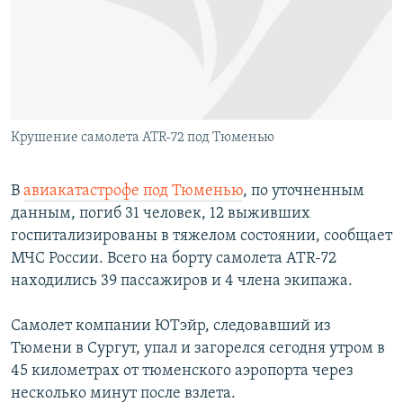
РАСПИСАНИЕ ВЕЩАНИЯ
ПОДПИШИТЕСЬ НА РАССЫЛКУ
СОЦИАЛЬНЫЕ СЕТИ
Крушение самолета ATR-72 под Тюменью
В
авиакатастрофе под Тюменью
, по уточненным
данным, погиб 31 человек, 12 выживших
Все сайты РСЕ/РС
госпитализированы в тяжелом состоянии, сообщает
МЧС России. Всего на борту самолета ATR-72
находились 39 пассажиров и 4 члена экипажа.
Самолет компании ЮТэйр, следовавший из
Тюмени в Сургут, упал и загорелся сегодня утром в
45 километрах от тюменского аэропорта через
несколько минут после взлета.