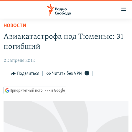
Ссылки
для
упрощенного
НОВОСТИ
ПРОГРАММЫ
доступа
Авиакатастрофа под Тюменью: 31
ПОДКАСТЫ
Вернуться
погибший
к
АВТОРСКИЕ ПРОЕКТЫ
основному
02 апреля 2012
ЦИТАТЫ СВОБОДЫ
содержанию
Вернутся
МНЕНИЯ
Поделиться
Читать без VPN
к
КУЛЬТУРА
главной
Приоритетный источник в Google
навигации
IDEL.РЕАЛИИ
Вернутся
КАВКАЗ.РЕАЛИИ
к
СЕВЕР.РЕАЛИИ
поиску
СИБИРЬ.РЕАЛИИ