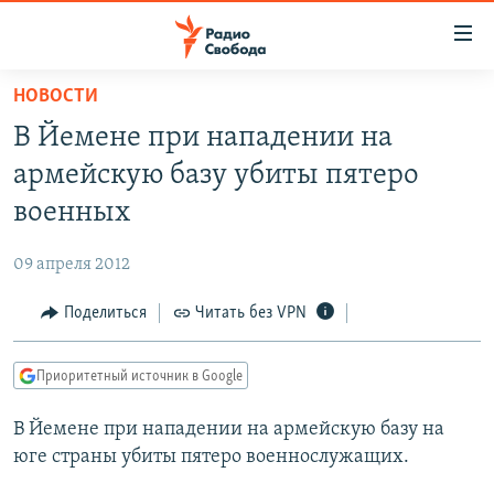
Ссылки
для
упрощенного
НОВОСТИ
ПРОГРАММЫ
доступа
В Йемене при нападении на
ПОДКАСТЫ
Вернуться
армейскую базу убиты пятеро
к
АВТОРСКИЕ ПРОЕКТЫ
военных
основному
ЦИТАТЫ СВОБОДЫ
содержанию
09 апреля 2012
Вернутся
МНЕНИЯ
к
Поделиться
Читать без VPN
КУЛЬТУРА
главной
навигации
IDEL.РЕАЛИИ
Приоритетный источник в Google
Вернутся
КАВКАЗ.РЕАЛИИ
к
В Йемене при нападении на армейскую базу на
СЕВЕР.РЕАЛИИ
поиску
юге страны убиты пятеро военнослужащих.
СИБИРЬ.РЕАЛИИ