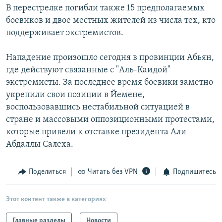
В перестрелке погибли также 15 предполагаемых
РАСПИСАНИЕ ВЕЩАНИЯ
боевиков и двое местных жителей из числа тех, кто
ПОДПИШИТЕСЬ НА РАССЫЛКУ
поддерживает экстремистов.
СОЦИАЛЬНЫЕ СЕТИ
Нападение произошло сегодня в провинции Абьян,
где действуют связанные с "Аль-Каидой"
экстремисты. За последнее время боевики заметно
укрепили свои позиции в Йемене,
воспользовавшись нестабильной ситуацией в
стране и массовыми оппозиционными протестами,
Все сайты РСЕ/РС
которые привели к отставке президента Али
Абдаллы Салеха.
Поделиться
Читать без VPN
Подпишитесь
Этот контент также в категориях
Главные разделы
Новости