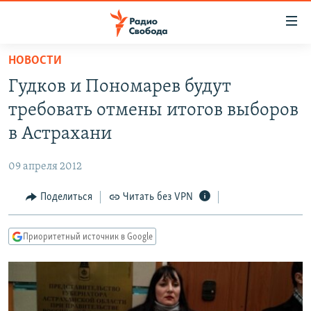
Ссылки
для
упрощенного
НОВОСТИ
ПРОГРАММЫ
доступа
Гудков и Пономарев будут
ПОДКАСТЫ
Вернуться
требовать отмены итогов выборов
к
АВТОРСКИЕ ПРОЕКТЫ
в Астрахани
основному
ЦИТАТЫ СВОБОДЫ
содержанию
09 апреля 2012
Вернутся
МНЕНИЯ
к
Поделиться
Читать без VPN
КУЛЬТУРА
главной
навигации
IDEL.РЕАЛИИ
Приоритетный источник в Google
Вернутся
КАВКАЗ.РЕАЛИИ
к
СЕВЕР.РЕАЛИИ
поиску
СИБИРЬ.РЕАЛИИ