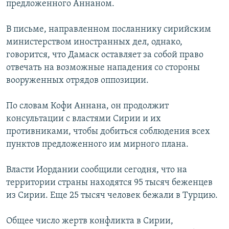
предложенного Аннаном.
РАСПИСАНИЕ ВЕЩАНИЯ
ПОДПИШИТЕСЬ НА РАССЫЛКУ
В письме, направленном посланнику сирийским
министерством иностранных дел, однако,
говорится, что Дамаск оставляет за собой право
СОЦИАЛЬНЫЕ СЕТИ
отвечать на возможные нападения со стороны
вооруженных отрядов оппозиции.
По словам Кофи Аннана, он продолжит
консультации с властями Сирии и их
Все сайты РСЕ/РС
противниками, чтобы добиться соблюдения всех
пунктов предложенного им мирного плана.
Власти Иордании сообщили сегодня, что на
территории страны находятся 95 тысяч беженцев
из Сирии. Еще 25 тысяч человек бежали в Турцию.
Общее число жертв конфликта в Сирии,