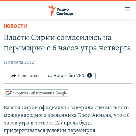
Ссылки
для
упрощенного
НОВОСТИ
ПРОГРАММЫ
доступа
Власти Сирии согласились на
ПОДКАСТЫ
Вернуться
перемирие с 6 часов утра четверга
к
АВТОРСКИЕ ПРОЕКТЫ
основному
11 апреля 2012
ЦИТАТЫ СВОБОДЫ
содержанию
Вернутся
МНЕНИЯ
Поделиться
Читать без VPN
к
КУЛЬТУРА
главной
Приоритетный источник в Google
навигации
IDEL.РЕАЛИИ
Вернутся
Власти Сирии официально заверили специального
КАВКАЗ.РЕАЛИИ
к
международного посланника Кофи Аннана, что с 6
СЕВЕР.РЕАЛИИ
поиску
часов утра в четверг 12 апреля будут
придерживаться условий перемирия,
СИБИРЬ.РЕАЛИИ