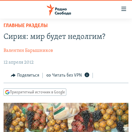
Ссылки
для
упрощенного
ГЛАВНЫЕ РАЗДЕЛЫ
ПРОГРАММЫ
доступа
Сирия: мир будет недолгим?
ПОДКАСТЫ
Вернуться
к
Валентин Барышников
АВТОРСКИЕ ПРОЕКТЫ
основному
12 апреля 2012
ЦИТАТЫ СВОБОДЫ
содержанию
Вернутся
МНЕНИЯ
Поделиться
Читать без VPN
к
КУЛЬТУРА
главной
Приоритетный источник в Google
навигации
IDEL.РЕАЛИИ
Вернутся
КАВКАЗ.РЕАЛИИ
к
СЕВЕР.РЕАЛИИ
поиску
СИБИРЬ.РЕАЛИИ