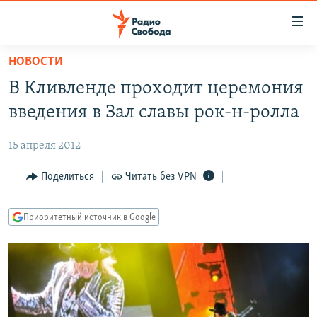
Ссылки
для
упрощенного
НОВОСТИ
ПРОГРАММЫ
доступа
В Кливленде проходит церемония
ПОДКАСТЫ
Вернуться
введения в Зал славы рок-н-ролла
к
АВТОРСКИЕ ПРОЕКТЫ
основному
15 апреля 2012
ЦИТАТЫ СВОБОДЫ
содержанию
Вернутся
МНЕНИЯ
Поделиться
Читать без VPN
к
КУЛЬТУРА
главной
Приоритетный источник в Google
навигации
IDEL.РЕАЛИИ
Вернутся
КАВКАЗ.РЕАЛИИ
к
СЕВЕР.РЕАЛИИ
поиску
СИБИРЬ.РЕАЛИИ