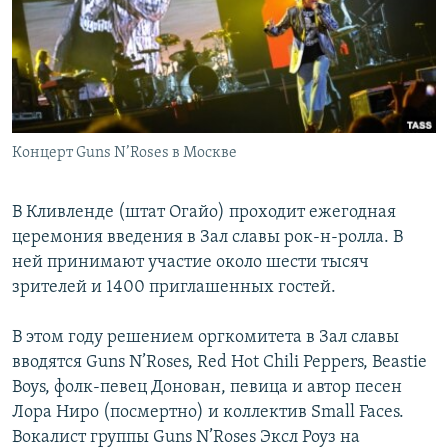
РАСПИСАНИЕ ВЕЩАНИЯ
ПОДПИШИТЕСЬ НА РАССЫЛКУ
СОЦИАЛЬНЫЕ СЕТИ
Концерт Guns N’Roses в Москве
В Кливленде (штат Огайо) проходит ежегодная
церемония введения в Зал славы рок-н-ролла. В
Все сайты РСЕ/РС
ней принимают участие около шести тысяч
зрителей и 1400 приглашенных гостей.
В этом году решением оргкомитета в Зал славы
вводятся Guns N’Roses, Red Hot Chili Peppers, Beastie
Boys, фолк-певец Донован, певица и автор песен
Лора Ниро (посмертно) и коллектив Small Faces.
Вокалист группы Guns N’Roses Эксл Роуз на