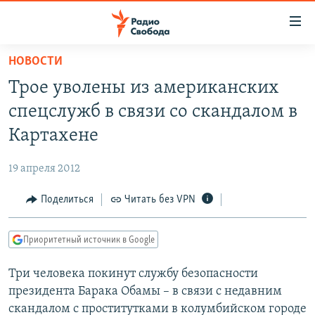
Ссылки
для
упрощенного
НОВОСТИ
ПРОГРАММЫ
доступа
Трое уволены из американских
ПОДКАСТЫ
Вернуться
спецслужб в связи со скандалом в
к
АВТОРСКИЕ ПРОЕКТЫ
Картахене
основному
ЦИТАТЫ СВОБОДЫ
содержанию
19 апреля 2012
Вернутся
МНЕНИЯ
к
Поделиться
Читать без VPN
КУЛЬТУРА
главной
навигации
IDEL.РЕАЛИИ
Приоритетный источник в Google
Вернутся
КАВКАЗ.РЕАЛИИ
к
Три человека покинут службу безопасности
СЕВЕР.РЕАЛИИ
поиску
президента Барака Обамы – в связи с недавним
СИБИРЬ.РЕАЛИИ
скандалом с проститутками в колумбийском городе