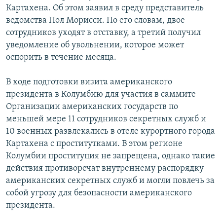
Картахена. Об этом заявил в среду представитель
РАСПИСАНИЕ ВЕЩАНИЯ
ведомства Пол Морисси. По его словам, двое
ПОДПИШИТЕСЬ НА РАССЫЛКУ
сотрудников уходят в отставку, а третий получил
уведомление об увольнении, которое может
СОЦИАЛЬНЫЕ СЕТИ
оспорить в течение месяца.
В ходе подготовки визита американского
президента в Колумбию для участия в саммите
Организации американских государств по
меньшей мере 11 сотрудников секретных служб и
Все сайты РСЕ/РС
10 военных развлекались в отеле курортного города
Картахена с проститутками. В этом регионе
Колумбии проституция не запрещена, однако такие
действия противоречат внутреннему распорядку
американских секретных служб и могли повлечь за
собой угрозу для безопасности американского
президента.