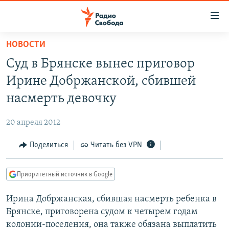
Ссылки
для
упрощенного
НОВОСТИ
ПРОГРАММЫ
доступа
Суд в Брянске вынес приговор
ПОДКАСТЫ
Вернуться
Ирине Добржанской, сбившей
к
АВТОРСКИЕ ПРОЕКТЫ
насмерть девочку
основному
ЦИТАТЫ СВОБОДЫ
содержанию
20 апреля 2012
Вернутся
МНЕНИЯ
к
Поделиться
Читать без VPN
КУЛЬТУРА
главной
навигации
IDEL.РЕАЛИИ
Приоритетный источник в Google
Вернутся
КАВКАЗ.РЕАЛИИ
к
Ирина Добржанская, сбившая насмерть ребенка в
СЕВЕР.РЕАЛИИ
поиску
Брянске, приговорена судом к четырем годам
СИБИРЬ.РЕАЛИИ
колонии-поселения, она также обязана выплатить