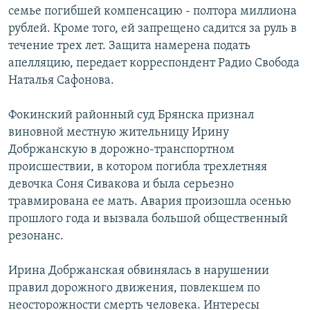
семье погибшей компенсацию - полтора миллиона
РАСПИСАНИЕ ВЕЩАНИЯ
рублей. Кроме того, ей запрещено садится за руль в
ПОДПИШИТЕСЬ НА РАССЫЛКУ
течение трех лет. Защита намерена подать
апелляцию, передает корреспондент Радио Свобода
СОЦИАЛЬНЫЕ СЕТИ
Наталья Сафонова.
Фокинский районный суд Брянска признал
виновной местную жительницу Ирину
Добржанскую в дорожно-транспортном
происшествии, в котором погибла трехлетняя
Все сайты РСЕ/РС
девочка Соня Сивакова и была серьезно
травмирована ее мать. Авария произошла осенью
прошлого года и вызвала большой общественный
резонанс.
Ирина Добржанская обвинялась в нарушении
правил дорожного движения, повлекшем по
неосторожности смерть человека. Интересы