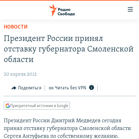
Ссылки
для
упрощенного
НОВОСТИ
ПРОГРАММЫ
доступа
Президент России принял
ПОДКАСТЫ
Вернуться
отставку губернатора Смоленской
к
АВТОРСКИЕ ПРОЕКТЫ
области
основному
ЦИТАТЫ СВОБОДЫ
содержанию
20 апреля 2012
Вернутся
МНЕНИЯ
к
Поделиться
Читать без VPN
КУЛЬТУРА
главной
навигации
IDEL.РЕАЛИИ
Приоритетный источник в Google
Вернутся
КАВКАЗ.РЕАЛИИ
к
Президент России Дмитрий Медведев сегодня
СЕВЕР.РЕАЛИИ
поиску
принял отставку губернатора Смоленской области
СИБИРЬ.РЕАЛИИ
Сергея Антуфьева по собственному желанию.