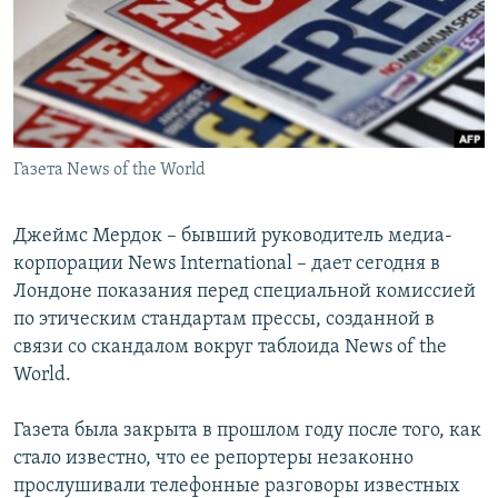
РАСПИСАНИЕ ВЕЩАНИЯ
ПОДПИШИТЕСЬ НА РАССЫЛКУ
СОЦИАЛЬНЫЕ СЕТИ
Газета News of the World
Джеймс Мердок – бывший руководитель медиа-
корпорации News International – дает сегодня в
Все сайты РСЕ/РС
Лондоне показания перед специальной комиссией
по этическим стандартам прессы, созданной в
связи со скандалом вокруг таблоида News of the
World.
Газета была закрыта в прошлом году после того, как
стало известно, что ее репортеры незаконно
прослушивали телефонные разговоры известных