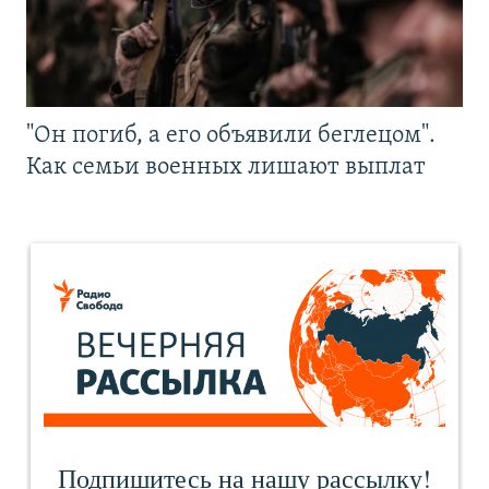
"Он погиб, а его объявили беглецом".
Как семьи военных лишают выплат