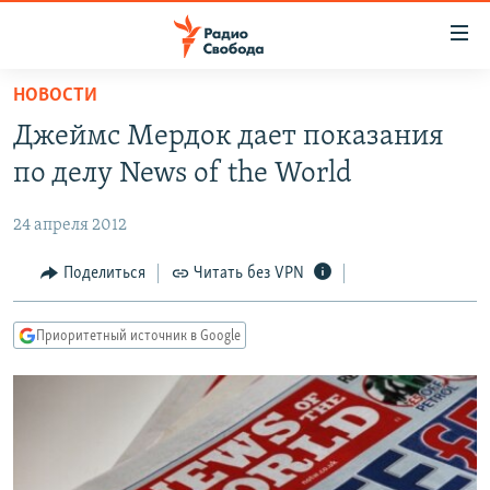
Ссылки
для
упрощенного
НОВОСТИ
ПРОГРАММЫ
доступа
Джеймс Мердок дает показания
ПОДКАСТЫ
Вернуться
по делу News of the World
к
АВТОРСКИЕ ПРОЕКТЫ
основному
24 апреля 2012
ЦИТАТЫ СВОБОДЫ
содержанию
Вернутся
МНЕНИЯ
Поделиться
Читать без VPN
к
КУЛЬТУРА
главной
Приоритетный источник в Google
навигации
IDEL.РЕАЛИИ
Вернутся
КАВКАЗ.РЕАЛИИ
к
СЕВЕР.РЕАЛИИ
поиску
СИБИРЬ.РЕАЛИИ