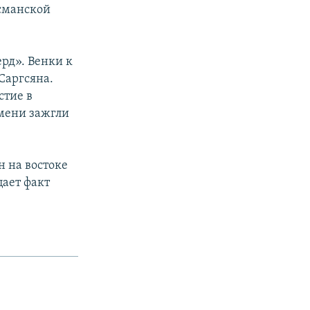
сманской
рд». Венки к
Саргсяна.
стие в
амени зажгли
 на востоке
ает факт