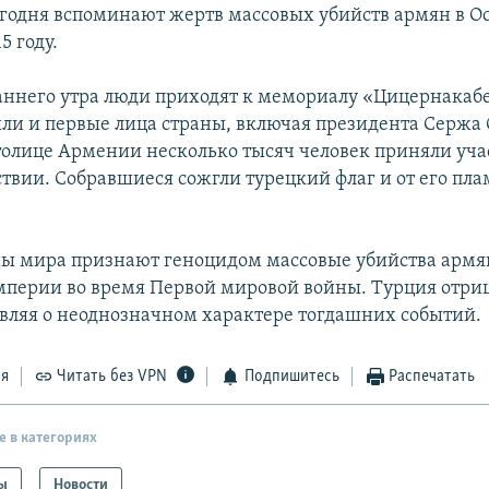
годня вспоминают жертв массовых убийств армян в О
5 году.
раннего утра люди приходят к мемориалу «Цицернакабе
ли и первые лица страны, включая президента Сержа 
толице Армении несколько тысяч человек приняли уча
твии. Собравшиеся сожгли турецкий флаг и от его пл
ы мира признают геноцидом массовые убийства армян
перии во время Первой мировой войны. Турция отриц
являя о неоднозначном характере тогдашних событий.
ся
Читать без VPN
Подпишитесь
Распечатать
е в категориях
ы
Новости