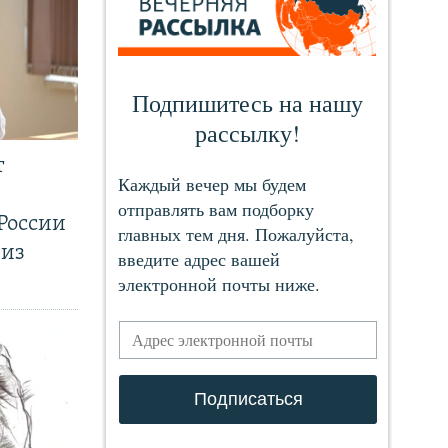
т
России
 из