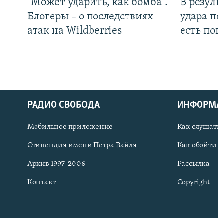
"Может ударить, как бомба".
В резул
Блогеры – о последствиях
удара п
атак на Wildberries
есть п
РАДИО СВОБОДА
ИНФОРМ
Мобильное приложение
Как слушат
СОЦИАЛЬНЫЕ СЕТИ
Стипендия имени Петра Вайля
Как обойти
Архив 1997-2006
Рассылка
Контакт
Copyright
Все сайты РСЕ/РС