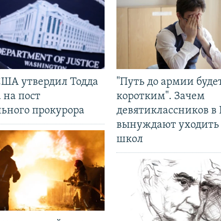
США утвердил Тодда
"Путь до армии буде
 на пост
коротким". Зачем
льного прокурора
девятиклассников в 
вынуждают уходить
школ