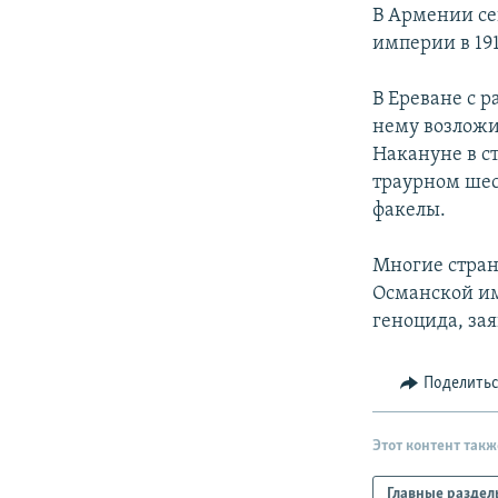
РАСПИСАНИЕ ВЕЩАНИЯ
В Армении се
ПОДПИШИТЕСЬ НА РАССЫЛКУ
империи в 191
В Ереване с 
нему возложи
Накануне в с
траурном шес
факелы.
Многие стран
Османской им
геноцида, за
Поделить
Этот контент такж
Главные раздел