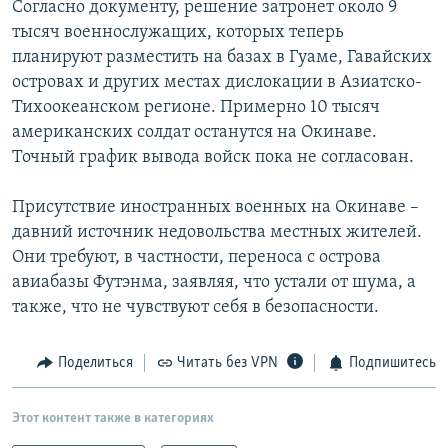
Согласно документу, решение затронет около 9
РАСПИСАНИЕ ВЕЩАНИЯ
тысяч военнослужащих, которых теперь
ПОДПИШИТЕСЬ НА РАССЫЛКУ
планируют разместить на базах в Гуаме, Гавайских
островах и других местах дислокации в Азиатско-
Тихоокеанском регионе. Примерно 10 тысяч
СОЦИАЛЬНЫЕ СЕТИ
американских солдат останутся на Окинаве.
Точный график вывода войск пока не согласован.
Присутствие иностранных военных на Окинаве –
давний источник недовольства местных жителей.
Все сайты РСЕ/РС
Они требуют, в частности, переноса с острова
авиабазы Футэнма, заявляя, что устали от шума, а
также, что не чувствуют себя в безопасности.
Поделиться
Читать без VPN
Подпишитесь
Этот контент также в категориях