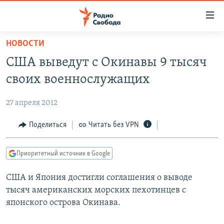
Ссылки
для
упрощенного
НОВОСТИ
ПРОГРАММЫ
доступа
США выведут с Окинавы 9 тысяч
ПОДКАСТЫ
Вернуться
своих военнослужащих
к
АВТОРСКИЕ ПРОЕКТЫ
основному
27 апреля 2012
ЦИТАТЫ СВОБОДЫ
содержанию
Вернутся
МНЕНИЯ
Поделиться
Читать без VPN
к
КУЛЬТУРА
главной
Приоритетный источник в Google
навигации
IDEL.РЕАЛИИ
Вернутся
США и Япония достигли соглашения о выводе
КАВКАЗ.РЕАЛИИ
к
тысяч американских морских пехотинцев с
СЕВЕР.РЕАЛИИ
поиску
японского острова Окинава.
СИБИРЬ.РЕАЛИИ