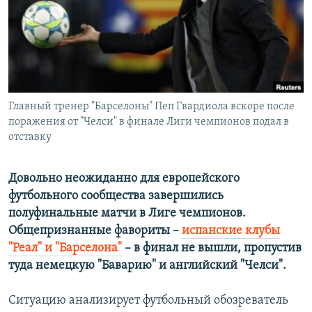
РАСПИСАНИЕ ВЕЩАНИЯ
ПОДПИШИТЕСЬ НА РАССЫЛКУ
СОЦИАЛЬНЫЕ СЕТИ
Главный тренер "Барселоны" Пеп Гвардиола вскоре после
поражения от "Челси" в финале Лиги чемпионов подал в
отставку
Все сайты РСЕ/РС
Довольно неожиданно для европейского
футбольного сообщества завершились
полуфинальные матчи в Лиге чемпионов.
Общепризнанные фавориты –
испанские клубы
"Реал" и "Барселона"
– в финал не вышли, пропустив
туда немецкую "Баварию" и английский "Челси".
Ситуацию анализирует футбольный обозреватель