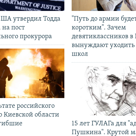
США утвердил Тодда
"Путь до армии буде
 на пост
коротким". Зачем
льного прокурора
девятиклассников в 
вынуждают уходить
школ
ьтате российского
о Киевской области
огибшие
15 лет ГУЛАГа для "а
Пушкина". Крутой 