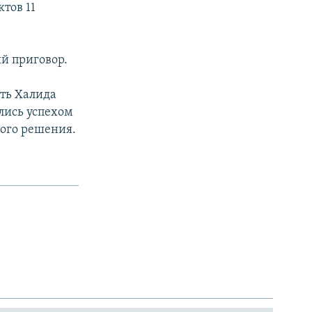
тов 11
й приговор.
ть Халида
лись успехом
того решения.