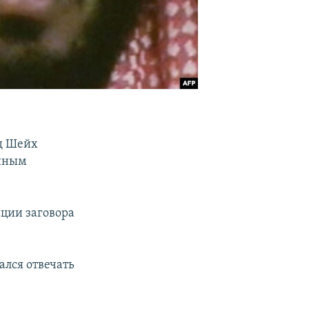
ид Шейх
енным
ации заговора
ался отвечать