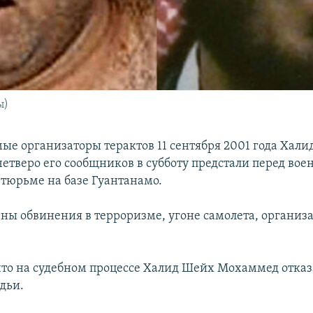
ы)
ые организаторы терактов 11 сентября 2001 года Хал
етверо его сообщников в субботу предстали перед во
 тюрьме на базе Гуантанамо.
ны обвинения в терроризме, угоне самолета, организ
что на судебном процессе Халид Шейх Мохаммед отказ
дьи.