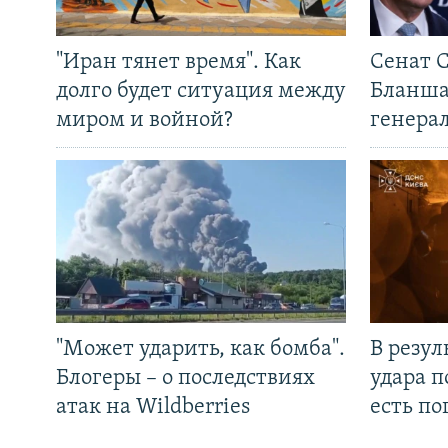
"Иран тянет время". Как
Сенат 
долго будет ситуация между
Бланша
миром и войной?
генера
"Может ударить, как бомба".
В резул
Блогеры – о последствиях
удара п
атак на Wildberries
есть п