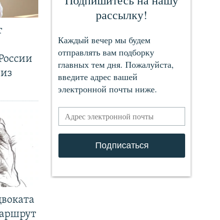
т
России
 из
двоката
маршрут