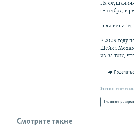
На слушаниях
сентября, в р
Если вина пя
В 2009 году 
Шейха Мохамм
из-за того, 
Поделить
Этот контент такж
Главные раздел
Смотрите также