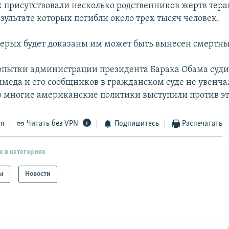
 присутствовали несколько родственников жертв терак
езультате которых погибли около трех тысяч человек.
терых будет доказаны им может быть вынесен смертны
попытки администрации президента Барака Обама суди
еда и его сообщников в гражданском суде не увенча
что многие американские политики выступили против э
ся
Читать без VPN
Подпишитесь
Распечатать
е в категориях
ы
Новости