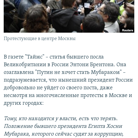
РАСПИСАНИЕ ВЕЩАНИЯ
ПОДПИШИТЕСЬ НА РАССЫЛКУ
СОЦИАЛЬНЫЕ СЕТИ
Протестующие в центре Москвы
В газете "Таймс" – статья бывшего посла
Великобритании в России Энтони Брентона. Она
озаглавлена "Путин не хочет стать Мубараком" –
Все сайты РСЕ/РС
подразумевается, что нынешний президент России
добровольно не уйдет со своего поста, даже
несмотря на многочисленные протесты в Москве и
других городах:
Тому, кто находится у власти, есть что терять.
Положение бывшего президента Египта Хосни
Мубарака, которого сейчас судят за коррупцию,