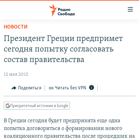
Ссылки
для
упрощенного
НОВОСТИ
ПРОГРАММЫ
доступа
Президент Греции предпримет
ПОДКАСТЫ
Вернуться
сегодня попытку согласовать
к
АВТОРСКИЕ ПРОЕКТЫ
состав правительства
основному
ЦИТАТЫ СВОБОДЫ
содержанию
12 мая 2012
Вернутся
МНЕНИЯ
к
Поделиться
Читать без VPN
КУЛЬТУРА
главной
навигации
IDEL.РЕАЛИИ
Приоритетный источник в Google
Вернутся
КАВКАЗ.РЕАЛИИ
к
В Греции сегодня будет предпринята еще одна
СЕВЕР.РЕАЛИИ
поиску
попытка договориться о формировании нового
СИБИРЬ.РЕАЛИИ
коалиционного правительства после прошедших на