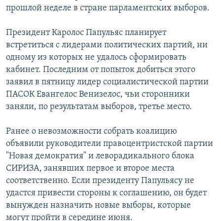
прошлой неделе в стране парламентских выборов.
РАСПИСАНИЕ ВЕЩАНИЯ
ПОДПИШИТЕСЬ НА РАССЫЛКУ
Президент Каролос Папульяс планирует
встретиться с лидерами политических партий, ни
СОЦИАЛЬНЫЕ СЕТИ
одному из которых не удалось сформировать
кабинет. Последним от попыток добиться этого
заявил в пятницу лидер социалистической партии
ПАСОК Евангелос Венизелос, чьи сторонники
заняли, по результатам выборов, третье место.
Все сайты РСЕ/РС
Ранее о невозможности собрать коалицию
объявили руководители правоцентристской партии
"Новая демократия" и леворадикального блока
СИРИЗА, занявших первое и второе места
соответственно. Если президенту Папульясу не
удастся привести стороны к соглашению, он будет
вынужден назначить новые выборы, которые
могут пройти в середине июня.