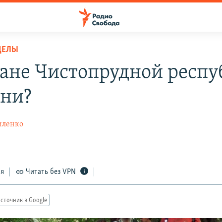
ДЕЛЫ
ане Чистопрудной респу
они?
иленко
ся
Читать без VPN
сточник в Google