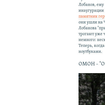
Лобанов, ему 
инаугурации
памятник гер
они ушли на 
Лобанова "при
трогают уже 
немного: неск
Теперь, когда
ноутбуками.
ОМОН - "О