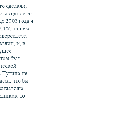
го сделали,
 из одной из
о 2003 года я
 РГГУ, нашем
верситете.
злин, и, в
дущее
отом был
ической
а Путина не
асса, что бы
возглавляю
дников, то