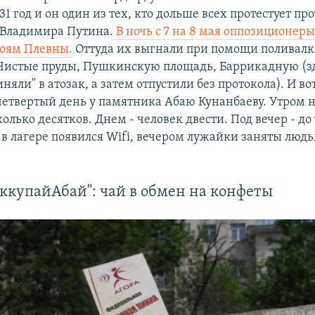
31 год и он один из тех, кто дольше всех протестует пр
 Владимира Путина.
В ночь с 7 на 8 мая оппозиционер
оям Плевны.
Оттуда их выгнали при помощи поливал
Чистые пруды, Пушкинскую площадь, Баррикадную (з
няли" в атозак, а затем отпустили без протокола). И во
четвертый день у памятника Абаю Кунанбаеву. Утром 
олько десятков. Днем - человек двести. Под вечер - до
 в лагере появился Wifi, вечером лужайки заняты людь
ккупайАбай": чай в обмен на конфеты