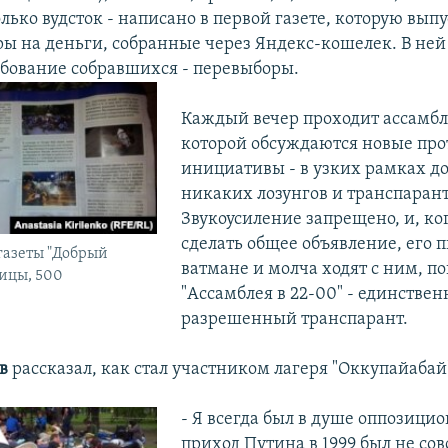
олько вудсток - написано в первой газете, которую вып
ы на деньги, собранные через Яндекс-кошелек. В ней 
ебование собравшихся - перевыборы.
Каждый вечер проходит ассамбл
которой обсуждаются новые про
инициативы - в узких рамках до
никаких лозунгов и транспарант
Звукоусиление запрещено, и, ко
сделать общее объявление, его 
газеты "Добрый
ватмане и молча ходят с ним, п
ницы, 500
"Ассамблея в 22-00" - единстве
разрешенный транспарант.
в
рассказал, как стал участником лагеря "Оккупайабай
- Я всегда был в душе оппозици
приход Путина в 1999 был не со