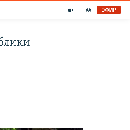
ЭФИР
блики