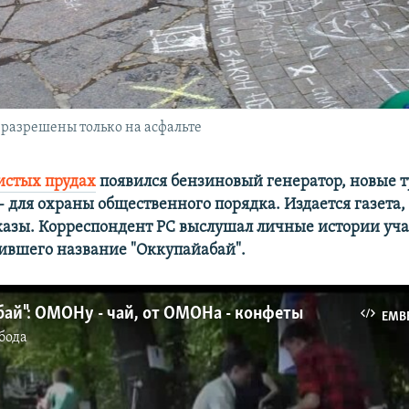
 разрешены только на асфальте
истых прудах
появился бензиновый генератор, новые т
 для охраны общественного порядка. Издается газета
азы. Корреспондент РС выслушал личные истории уч
чившего название "Оккупайабай".
ай": ОМОНу - чай, от ОМОНа - конфеты
EMB
бода