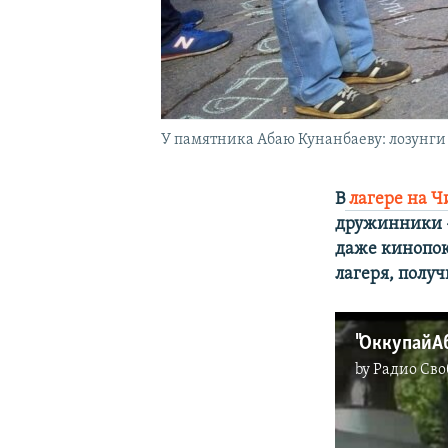
У памятника Абаю Кунанбаеву: лозунги
В
лагере на Ч
дружинники -
даже кинопок
лагеря, полу
"ОккупайАб
by
Радио Сво