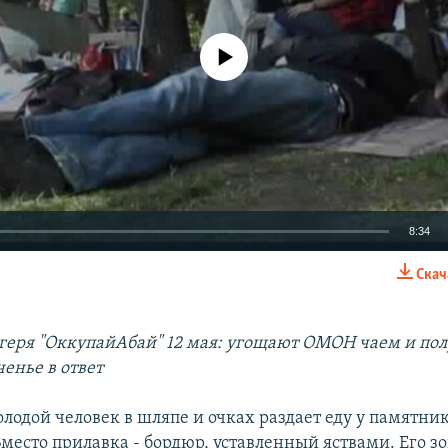
No media source currently available
8:34
Скач
EMBED
геря "ОккупайАбай" 12 мая: угощают ОМОН чаем и по
енье в ответ
лодой человек в шляпе и очках раздает еду у памятни
место прилавка - бордюр, уставленный яствами. Его зо