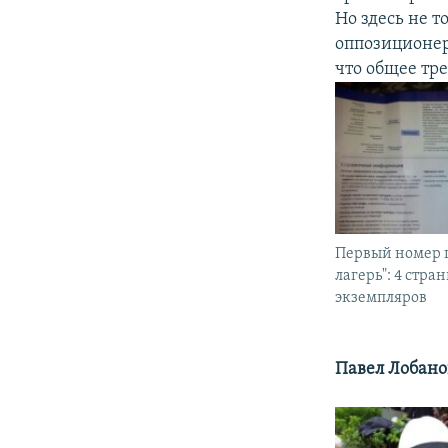
Но здесь не т
оппозиционер
что общее тр
Первый номер 
лагерь": 4 стра
экземпляров
Павел Лобано