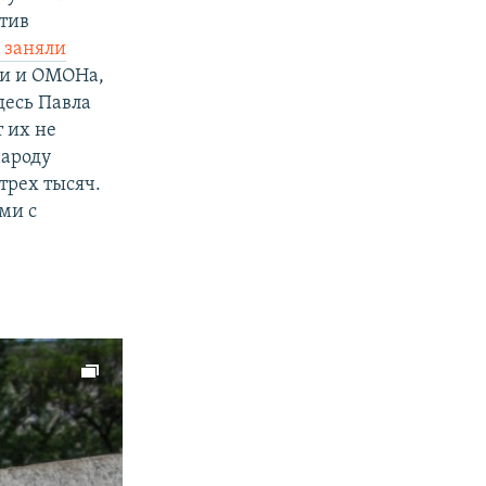
отив
px
width
ы заняли
ки и ОМОНа,
десь Павла
т их не
народу
 трех тысяч.
ми с