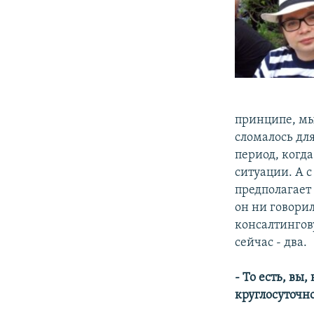
принципе, мы
сломалось дл
период, когд
ситуации. А с
предполагает 
он ни говорил
консалтингов
сейчас - два.
- То есть, вы
круглосуточно