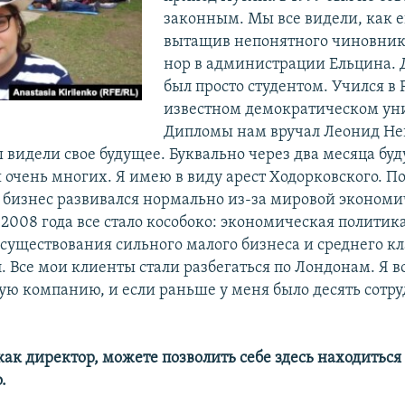
законным. Мы все видели, как е
вытащив непонятного чиновника
нор в администрации Ельцина. Д
был просто студентом. Учился в
известном демократическом уни
Дипломы нам вручал Леонид Нев
 видели свое будущее. Буквально через два месяца бу
я очень многих. Я имею в виду арест Ходорковского. П
а бизнес развивался нормально из-за мировой эконом
 2008 года все стало кособоко: экономическая политик
существования сильного малого бизнеса и среднего кл
. Все мои клиенты стали разбегаться по Лондонам. Я 
ую компанию, и если раньше у меня было десять сотру
, как директор, можете позволить себе здесь находиться
.