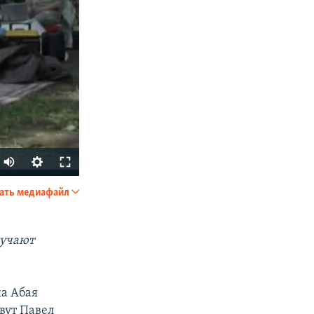
ать медиафайл
SHARE
лучают
ка Абая
вут Павел