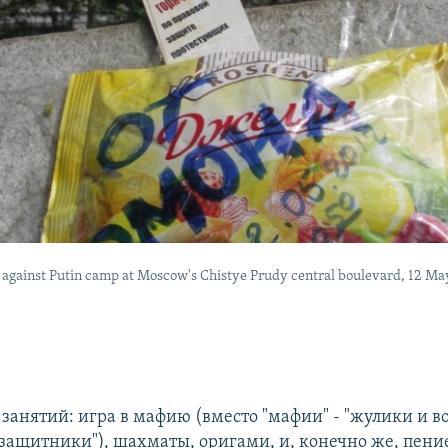
 against Putin camp at Moscow's Chistye Prudy central boulevard, 12 Ma
занятий: игра в мафию (вместо "мафии" - "жулики и в
защитники"), шахматы, оригами, и, конечно же, пение