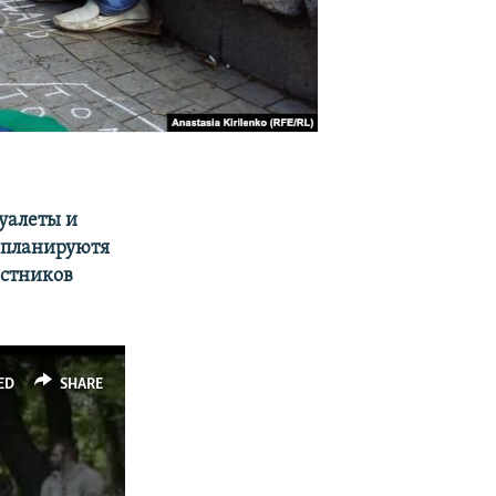
уалеты и
, планируютя
астников
ED
SHARE