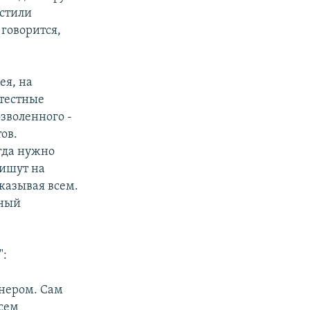
устили
говорится,
ея, на
тестные
зволенного -
ов.
гда нужно
пишут на
оказывая всем.
нный
":
онером. Сам
всем