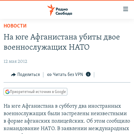
Ссылки
для
упрощенного
НОВОСТИ
ПРОГРАММЫ
доступа
На юге Афганистана убиты двое
ПОДКАСТЫ
Вернуться
военнослужащих НАТО
к
АВТОРСКИЕ ПРОЕКТЫ
основному
12 мая 2012
ЦИТАТЫ СВОБОДЫ
содержанию
Вернутся
МНЕНИЯ
Поделиться
Читать без VPN
к
КУЛЬТУРА
главной
Приоритетный источник в Google
навигации
IDEL.РЕАЛИИ
Вернутся
На юге Афганистана в субботу два иностранных
КАВКАЗ.РЕАЛИИ
к
военнослужащих были застрелены неизвестными
СЕВЕР.РЕАЛИИ
поиску
в форме афганских полицейских. Об этом сообщило
командование НАТО. В заявлении международных
СИБИРЬ.РЕАЛИИ