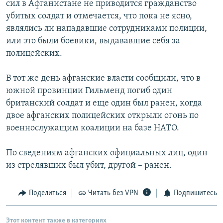
сил в Афганистане не приводится гражданство
РАСПИСАНИЕ ВЕЩАНИЯ
убитых солдат и отмечается, что пока не ясно,
ПОДПИШИТЕСЬ НА РАССЫЛКУ
являлись ли нападавшие сотрудниками полиции,
или это были боевики, выдававшие себя за
полицейских.
СОЦИАЛЬНЫЕ СЕТИ
В тот же день афганские власти сообщили, что в
южной провинции Гильменд погиб один
британский солдат и еще один был ранен, когда
двое афганских полицейских открыли огонь по
Все сайты РСЕ/РС
военнослужащим коалиции на базе НАТО.
По сведениям афганских официальных лиц, один
из стрелявших был убит, другой – ранен.
Поделиться
Читать без VPN
Подпишитесь
Этот контент также в категориях