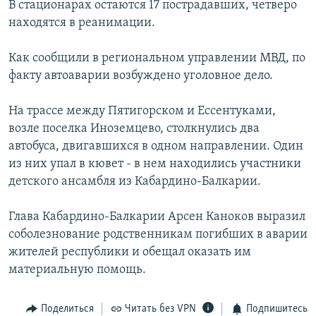
В стационарах остаются 17 пострадавших, четверо
РАСПИСАНИЕ ВЕЩАНИЯ
находятся в реанимации.
ПОДПИШИТЕСЬ НА РАССЫЛКУ
Как сообщили в региональном управлении МВД, по
факту автоаварии возбуждено уголовное дело.
СОЦИАЛЬНЫЕ СЕТИ
На трассе между Пятигорском и Ессентуками,
возле поселка Иноземцево, столкнулись два
автобуса, двигавшихся в одном направлении. Один
из них упал в кювет - в нем находились участники
Все сайты РСЕ/РС
детского ансамбля из Кабардино-Балкарии.
Глава Кабардино-Балкарии Арсен Каноков выразил
соболезнование родственникам погибших в аварии
жителей республики и обещал оказать им
материальную помощь.
Поделиться
Читать без VPN
Подпишитесь