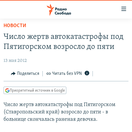
Ссылки
для
упрощенного
НОВОСТИ
ПРОГРАММЫ
доступа
Число жертв автокатастрофы под
ПОДКАСТЫ
Вернуться
Пятигорском возросло до пяти
к
АВТОРСКИЕ ПРОЕКТЫ
основному
13 мая 2012
ЦИТАТЫ СВОБОДЫ
содержанию
Вернутся
МНЕНИЯ
Поделиться
Читать без VPN
к
КУЛЬТУРА
главной
Приоритетный источник в Google
навигации
IDEL.РЕАЛИИ
Вернутся
Число жертв автокатастрофы под Пятигорском
КАВКАЗ.РЕАЛИИ
к
(Ставропольский край) возросло до пяти - в
СЕВЕР.РЕАЛИИ
поиску
больнице скончалась раненая девочка.
СИБИРЬ.РЕАЛИИ