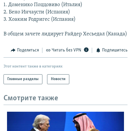
1. Доменико Поццовиво (Италия)
РАСПИСАНИЕ ВЕЩАНИЯ
2. Бено Инчаусти (Испания)
ПОДПИШИТЕСЬ НА РАССЫЛКУ
3. Хоаким Родригес (Испания)
СОЦИАЛЬНЫЕ СЕТИ
В общем зачете лидирует Райдер Хесьедал (Канада)
Поделиться
Читать без VPN
Подпишитесь
Этот контент также в категориях
Все сайты РСЕ/РС
Главные разделы
Новости
Смотрите также