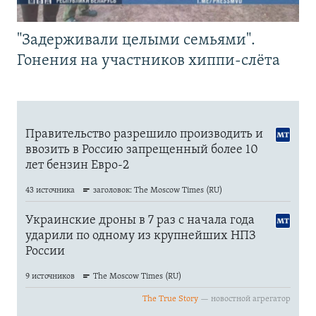
"Задерживали целыми семьями".
Гонения на участников хиппи-слёта