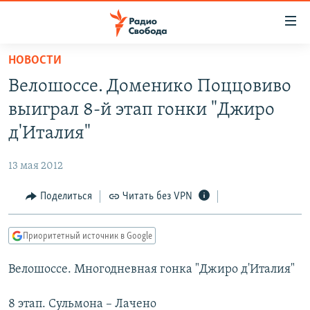
Ссылки
для
упрощенного
НОВОСТИ
ПРОГРАММЫ
доступа
Велошоссе. Доменико Поццовиво
ПОДКАСТЫ
Вернуться
выиграл 8-й этап гонки "Джиро
к
АВТОРСКИЕ ПРОЕКТЫ
д'Италия"
основному
ЦИТАТЫ СВОБОДЫ
содержанию
13 мая 2012
Вернутся
МНЕНИЯ
к
Поделиться
Читать без VPN
КУЛЬТУРА
главной
навигации
IDEL.РЕАЛИИ
Приоритетный источник в Google
Вернутся
КАВКАЗ.РЕАЛИИ
к
Велошоссе. Многодневная гонка "Джиро д'Италия"
СЕВЕР.РЕАЛИИ
поиску
СИБИРЬ.РЕАЛИИ
8 этап. Сульмона – Лачено