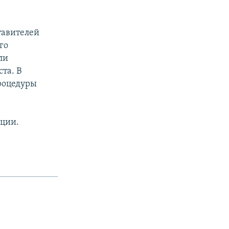
тавителей
го
ли
та. В
процедуры
ации.