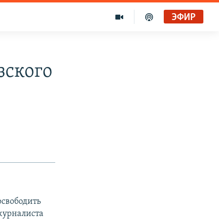
ЭФИР
зского
освободить
журналиста