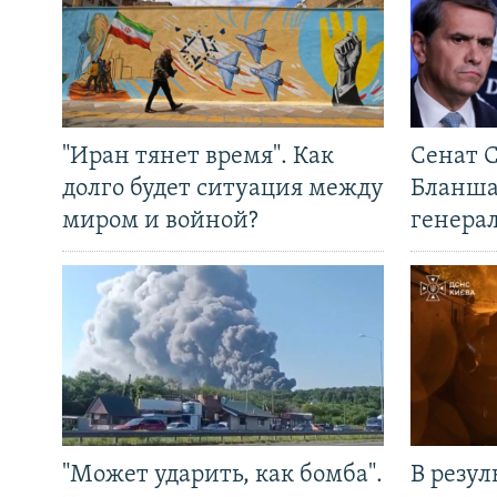
"Иран тянет время". Как
Сенат 
долго будет ситуация между
Бланша
миром и войной?
генера
"Может ударить, как бомба".
В резул