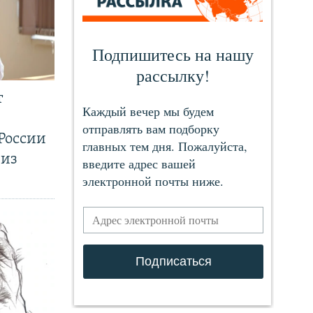
т
России
 из