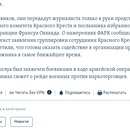
а.
евиков, они передадут журналиста только в руки предс
го комитета Красного Креста и посланника избранно
ранции Франсуа Олланда. О намерениях ФАРК сообщи
екст заявления группировки сотрудники Красного Крес
етили, что готовы оказать содействие в организации 
ожника в самое ближайшее время.
нглуа был захвачен боевиками в ходе армейской опер
имал сюжет о рейде военных против наркоторговцев.
ся
Читать без VPN
Подпишитесь
Распечатать
е в категориях
ы
Новости