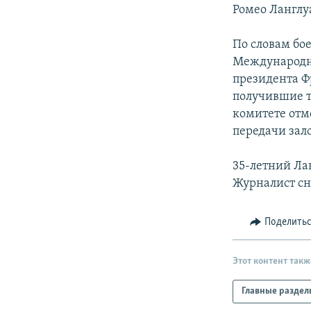
РАСПИСАНИЕ ВЕЩАНИЯ
Ромео Ланглу
ПОДПИШИТЕСЬ НА РАССЫЛКУ
По словам бо
Международно
президента Ф
получившие т
комитете отм
передачи зал
35-летний Ла
Журналист сн
Поделить
Этот контент такж
Главные раздел