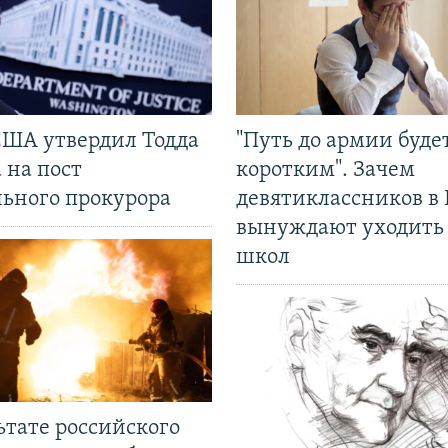
США утвердил Тодда
"Путь до армии буде
 на пост
коротким". Зачем
льного прокурора
девятиклассников в 
вынуждают уходить
школ
ьтате российского