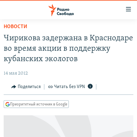
Ссылки
для
упрощенного
НОВОСТИ
ПРОГРАММЫ
доступа
Чирикова задержана в Краснодаре
ПОДКАСТЫ
Вернуться
во время акции в поддержку
к
АВТОРСКИЕ ПРОЕКТЫ
кубанских экологов
основному
ЦИТАТЫ СВОБОДЫ
содержанию
14 мая 2012
Вернутся
МНЕНИЯ
к
Поделиться
Читать без VPN
КУЛЬТУРА
главной
навигации
IDEL.РЕАЛИИ
Приоритетный источник в Google
Вернутся
КАВКАЗ.РЕАЛИИ
к
СЕВЕР.РЕАЛИИ
поиску
СИБИРЬ.РЕАЛИИ