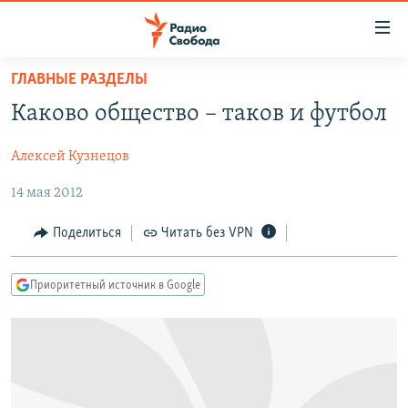
Ссылки
для
упрощенного
ГЛАВНЫЕ РАЗДЕЛЫ
ПРОГРАММЫ
доступа
Каково общество – таков и футбол
ПОДКАСТЫ
Вернуться
к
Алексей Кузнецов
АВТОРСКИЕ ПРОЕКТЫ
основному
14 мая 2012
ЦИТАТЫ СВОБОДЫ
содержанию
Вернутся
МНЕНИЯ
Поделиться
Читать без VPN
к
КУЛЬТУРА
главной
Приоритетный источник в Google
навигации
IDEL.РЕАЛИИ
Вернутся
КАВКАЗ.РЕАЛИИ
к
СЕВЕР.РЕАЛИИ
поиску
СИБИРЬ.РЕАЛИИ