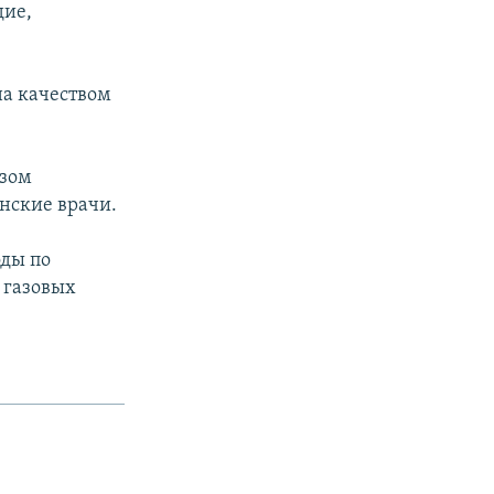
дие,
на качеством
озом
нские врачи.
оды по
 газовых