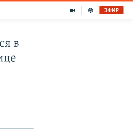
ЭФИР
ся в
ице