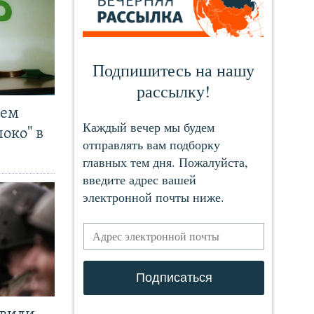
чем
око" в