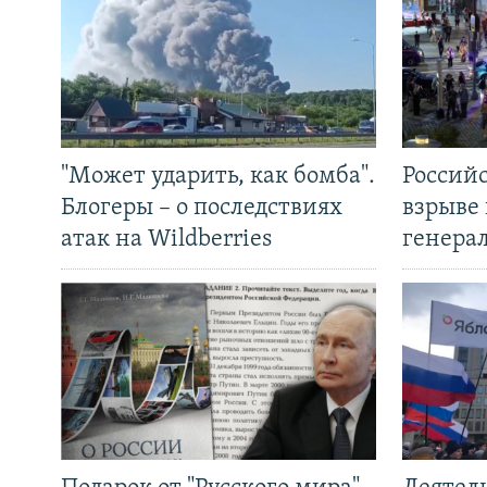
"Может ударить, как бомба".
Россий
Блогеры – о последствиях
взрыве 
атак на Wildberries
генера