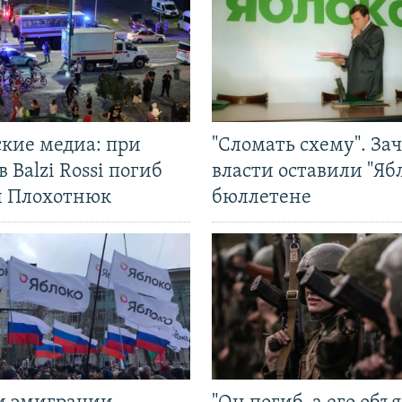
ские медиа: при
"Сломать схему". За
в Balzi Rossi погиб
власти оставили "Ябл
л Плохотнюк
бюллетене