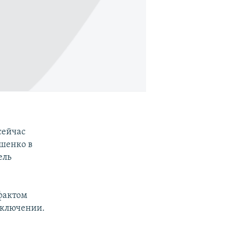
сейчас
шенко в
ель
фактом
аключении.