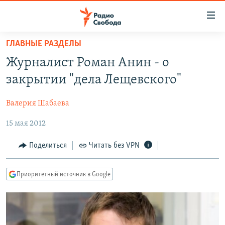
Ссылки
для
упрощенного
ГЛАВНЫЕ РАЗДЕЛЫ
ПРОГРАММЫ
доступа
Журналист Роман Анин - о
ПОДКАСТЫ
Вернуться
закрытии "дела Лещевского"
к
АВТОРСКИЕ ПРОЕКТЫ
основному
Валерия Шабаева
ЦИТАТЫ СВОБОДЫ
содержанию
Вернутся
15 мая 2012
МНЕНИЯ
к
КУЛЬТУРА
Поделиться
Читать без VPN
главной
навигации
IDEL.РЕАЛИИ
Вернутся
Приоритетный источник в Google
КАВКАЗ.РЕАЛИИ
к
СЕВЕР.РЕАЛИИ
поиску
СИБИРЬ.РЕАЛИИ