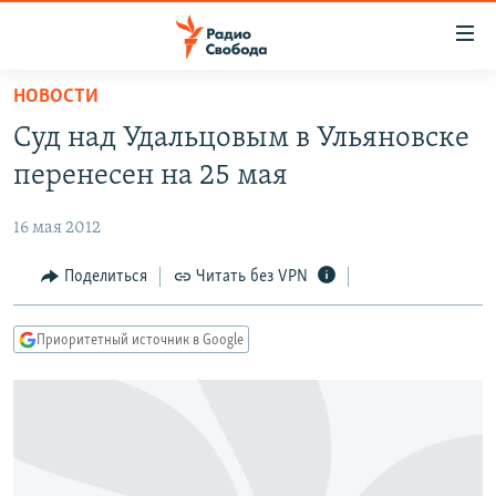
Ссылки
для
упрощенного
НОВОСТИ
ПРОГРАММЫ
доступа
Суд над Удальцовым в Ульяновске
ПОДКАСТЫ
Вернуться
перенесен на 25 мая
к
АВТОРСКИЕ ПРОЕКТЫ
основному
16 мая 2012
ЦИТАТЫ СВОБОДЫ
содержанию
Вернутся
МНЕНИЯ
Поделиться
Читать без VPN
к
КУЛЬТУРА
главной
Приоритетный источник в Google
навигации
IDEL.РЕАЛИИ
Вернутся
КАВКАЗ.РЕАЛИИ
к
СЕВЕР.РЕАЛИИ
поиску
СИБИРЬ.РЕАЛИИ