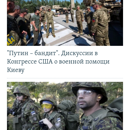
"Путин – бандит". Дискуссии в
Конгрессе США о военной помощи
Киеву