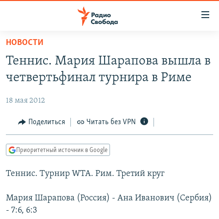
Ссылки
для
упрощенного
НОВОСТИ
ПРОГРАММЫ
доступа
Теннис. Мария Шарапова вышла в
ПОДКАСТЫ
Вернуться
четвертьфинал турнира в Риме
к
АВТОРСКИЕ ПРОЕКТЫ
основному
18 мая 2012
ЦИТАТЫ СВОБОДЫ
содержанию
Вернутся
МНЕНИЯ
Поделиться
Читать без VPN
к
КУЛЬТУРА
главной
Приоритетный источник в Google
навигации
IDEL.РЕАЛИИ
Вернутся
Теннис. Турнир WTA. Рим. Третий круг
КАВКАЗ.РЕАЛИИ
к
СЕВЕР.РЕАЛИИ
поиску
Мария Шарапова (Россия) - Ана Иванович (Сербия)
- 7:6, 6:3
СИБИРЬ.РЕАЛИИ