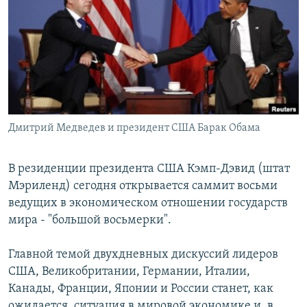
РАСПИСАНИЕ ВЕЩАНИЯ
ПОДПИШИТЕСЬ НА РАССЫЛКУ
СОЦИАЛЬНЫЕ СЕТИ
Дмитрий Медведев и президент США Барак Обама
Все сайты РСЕ/РС
В резиденции президента США Кэмп-Дэвид (штат
Мэриленд) сегодня открывается саммит восьми
ведущих в экономическом отношении государств
мира - "большой восьмерки".
Главной темой двухдневных дискуссий лидеров
США, Великобритании, Германии, Италии,
Канады, Франции, Японии и России станет, как
ожидается, ситуация в мировой экономике и, в