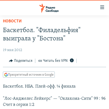
Ссылки
для
упрощенного
НОВОСТИ
ПРОГРАММЫ
доступа
Баскетбол. "Филадельфия"
ПОДКАСТЫ
Вернуться
выиграла у "Бостона"
к
АВТОРСКИЕ ПРОЕКТЫ
основному
19 мая 2012
ЦИТАТЫ СВОБОДЫ
содержанию
Вернутся
МНЕНИЯ
Поделиться
Читать без VPN
к
КУЛЬТУРА
главной
Приоритетный источник в Google
навигации
IDEL.РЕАЛИИ
Вернутся
Баскетбол. НБА. Плей-офф. ¼ финала
КАВКАЗ.РЕАЛИИ
к
СЕВЕР.РЕАЛИИ
поиску
"Лос-Анджелес Лейкерс" — "Оклахома-Сити" 99 : 96
Счет в серии 1:2
СИБИРЬ.РЕАЛИИ