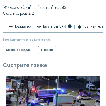
РАСПИСАНИЕ ВЕЩАНИЯ
"Филадельфия" — "Бостон" 92 : 83
ПОДПИШИТЕСЬ НА РАССЫЛКУ
Счет в серии 2:2
СОЦИАЛЬНЫЕ СЕТИ
Поделиться
Читать без VPN
Подпишитесь
Этот контент также в категориях
Главные разделы
Новости
Все сайты РСЕ/РС
Смотрите также