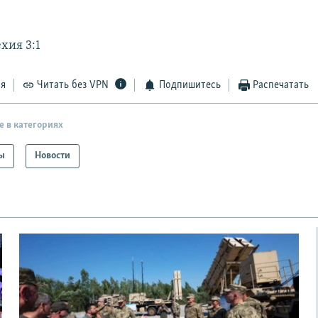
хия 3:1
ся
Читать без VPN
Подпишитесь
Распечатать
е в категориях
ы
Новости