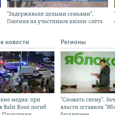
"Задерживали целыми семьями".
Гонения на участников хиппи-слёта
е новости
Регионы
ские медиа: при
"Сломать схему". За
в Balzi Rossi погиб
власти оставили "Ябл
л Плохотнюк
бюллетене