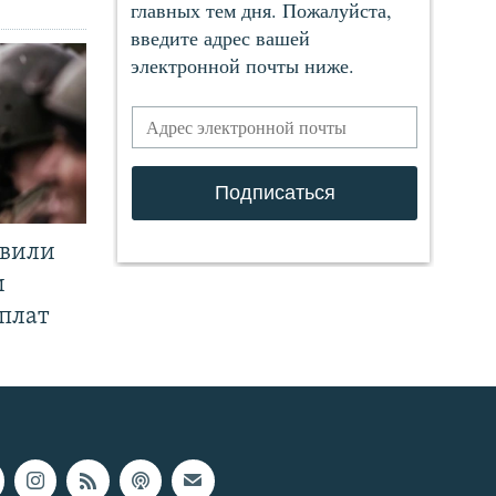
явили
и
плат