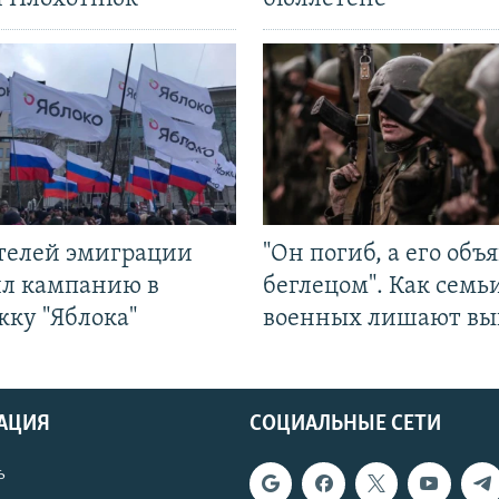
ятелей эмиграции
"Он погиб, а его объ
ил кампанию в
беглецом". Как семь
жку "Яблока"
военных лишают вы
АЦИЯ
СОЦИАЛЬНЫЕ СЕТИ
ь