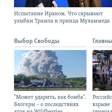
Испытание Ираном. Что скрывают
улыбки Трампа и принца Мухаммеда
Выбор Свободы
Главны
"Может ударить, как бомба".
Россий
Блогеры – о последствиях
взрыве 
атак на Wildberries
генера