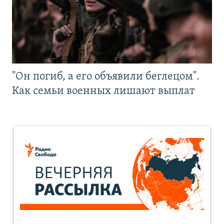
"Он погиб, а его объявили беглецом".
Как семьи военных лишают выплат