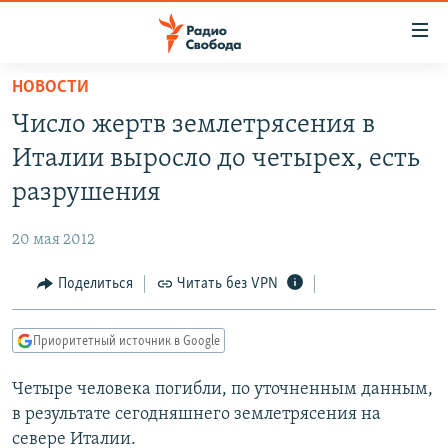
Ссылки
для
упрощенного
НОВОСТИ
ПРОГРАММЫ
доступа
Число жертв землетрясения в
ПОДКАСТЫ
Вернуться
Италии выросло до четырех, есть
к
АВТОРСКИЕ ПРОЕКТЫ
разрушения
основному
ЦИТАТЫ СВОБОДЫ
содержанию
20 мая 2012
Вернутся
МНЕНИЯ
к
Поделиться
Читать без VPN
КУЛЬТУРА
главной
навигации
IDEL.РЕАЛИИ
Приоритетный источник в Google
Вернутся
КАВКАЗ.РЕАЛИИ
к
Четыре человека погибли, по уточненным данным,
СЕВЕР.РЕАЛИИ
поиску
в результате сегодняшнего землетрясения на
СИБИРЬ.РЕАЛИИ
севере Италии.