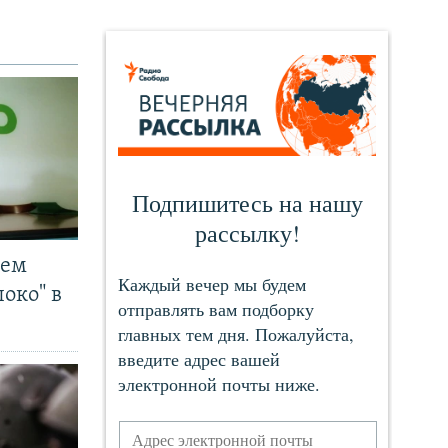
чем
око" в