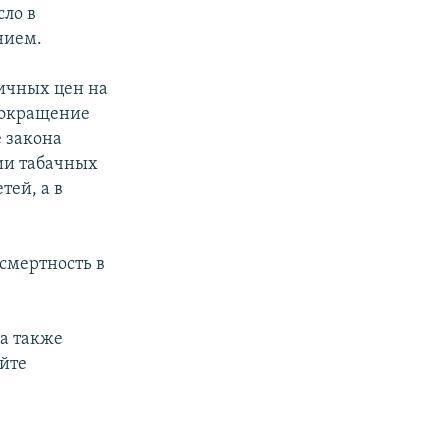
сло в
нием.
ичных цен на
 сокращение
е закона
ии табачных
тей, а в
смертность в
а также
айте