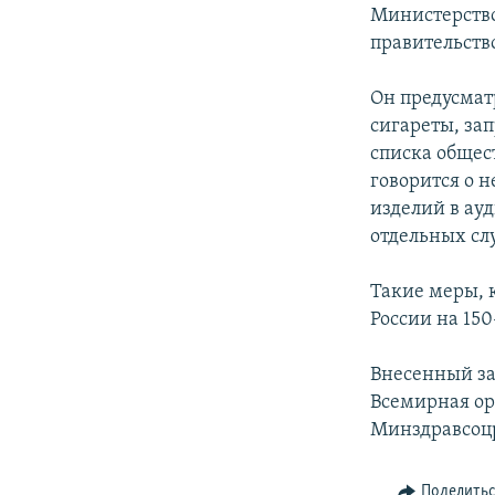
РАСПИСАНИЕ ВЕЩАНИЯ
Министерство
ПОДПИШИТЕСЬ НА РАССЫЛКУ
правительств
Он предусмат
сигареты, за
списка общест
говорится о 
изделий в ау
отдельных сл
Такие меры, 
России на 150
Внесенный за
Всемирная ор
Минздравсоц
Поделить