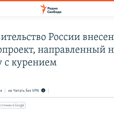
вительство России внесе
опроект, направленный н
у с курением
ся
Читать без VPN
сточник в Google