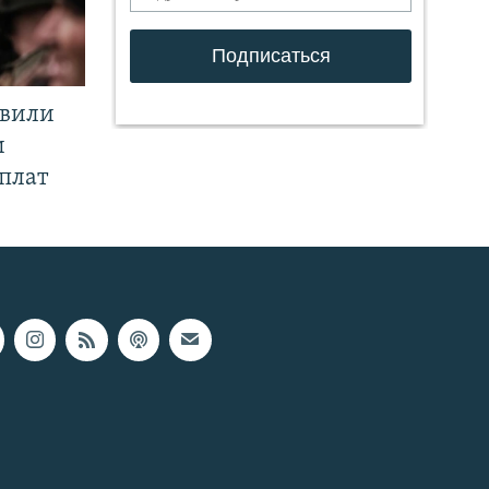
явили
и
плат