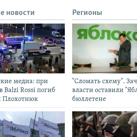
е новости
Регионы
ские медиа: при
"Сломать схему". За
в Balzi Rossi погиб
власти оставили "Ябл
л Плохотнюк
бюллетене