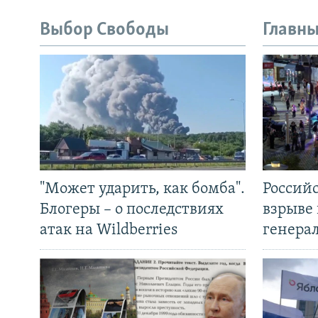
Выбор Свободы
Главны
"Может ударить, как бомба".
Россий
Блогеры – о последствиях
взрыве 
атак на Wildberries
генера