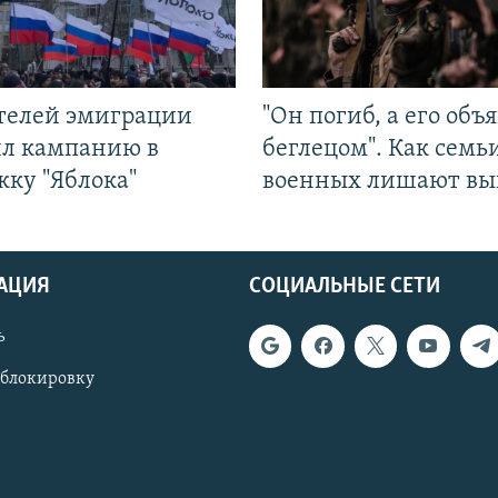
ятелей эмиграции
"Он погиб, а его объ
ил кампанию в
беглецом". Как семь
жку "Яблока"
военных лишают вы
АЦИЯ
СОЦИАЛЬНЫЕ СЕТИ
ь
 блокировку