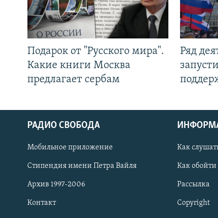
Подарок от "Русского мира".
Ряд де
Какие книги Москва
запуст
предлагает сербам
поддер
РАДИО СВОБОДА
ИНФОРМ
Мобильное приложение
Как слушат
СОЦИАЛЬНЫЕ СЕТИ
Стипендия имени Петра Вайля
Как обойти
Архив 1997-2006
Рассылка
Контакт
Copyright
Все сайты РСЕ/РС