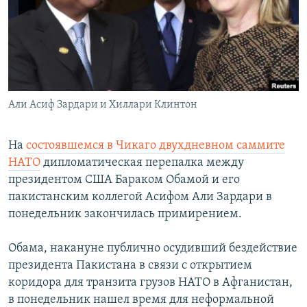
РАСПИСАНИЕ ВЕЩАНИЯ
ПОДПИШИТЕСЬ НА РАССЫЛКУ
СОЦИАЛЬНЫЕ СЕТИ
Али Асиф Зардари и Хиллари Клинтон
На
состоявшемся в Чикаго двухдневном саммите
НАТО
дипломатическая перепалка между
Все сайты РСЕ/РС
президентом США Бараком Обамой и его
пакистанским коллегой Асифом Али Зардари в
понедельник закончилась примирением.
Обама, накануне публично осудивший бездействие
президента Пакистана в связи с открытием
коридора для транзита грузов НАТО в Афганистан,
в понедельник нашел время для неформальной