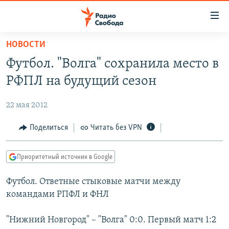
Ссылки
для
упрощенного
НОВОСТИ
ПРОГРАММЫ
доступа
Футбол. "Волга" сохранила место в
ПОДКАСТЫ
Вернуться
РФПЛ на будущий сезон
к
АВТОРСКИЕ ПРОЕКТЫ
основному
22 мая 2012
ЦИТАТЫ СВОБОДЫ
содержанию
Вернутся
МНЕНИЯ
Поделиться
Читать без VPN
к
КУЛЬТУРА
главной
Приоритетный источник в Google
навигации
IDEL.РЕАЛИИ
Вернутся
Футбол. Ответные стыковые матчи между
КАВКАЗ.РЕАЛИИ
к
командами РПФЛ и ФНЛ
СЕВЕР.РЕАЛИИ
поиску
"Нижний Новгород" – "Волга" 0:0. Первый матч 1:2
СИБИРЬ.РЕАЛИИ