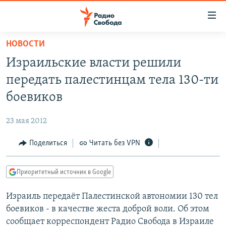
Ссылки
для
упрощенного
НОВОСТИ
ПРОГРАММЫ
доступа
Израильские власти решили
ПОДКАСТЫ
Вернуться
передать палестинцам тела 130-ти
к
АВТОРСКИЕ ПРОЕКТЫ
боевиков
основному
ЦИТАТЫ СВОБОДЫ
содержанию
23 мая 2012
Вернутся
МНЕНИЯ
к
Поделиться
Читать без VPN
КУЛЬТУРА
главной
навигации
IDEL.РЕАЛИИ
Приоритетный источник в Google
Вернутся
КАВКАЗ.РЕАЛИИ
к
Израиль передаёт Палестинской автономии 130 тел
СЕВЕР.РЕАЛИИ
поиску
боевиков - в качестве жеста доброй воли. Об этом
СИБИРЬ.РЕАЛИИ
сообщает корреспондент Радио Свобода в Израиле