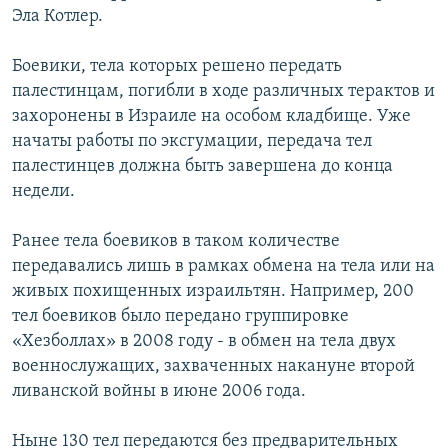
Эла Котлер.
РАСПИСАНИЕ ВЕЩАНИЯ
ПОДПИШИТЕСЬ НА РАССЫЛКУ
Боевики, тела которых решено передать
палестинцам, погибли в ходе различных терактов и
СОЦИАЛЬНЫЕ СЕТИ
захоронены в Израиле на особом кладбище. Уже
начаты работы по эксгумации, передача тел
палестинцев должна быть завершена до конца
недели.
Ранее тела боевиков в таком количестве
Все сайты РСЕ/РС
передавались лишь в рамках обмена на тела или на
живых похищенных израильтян. Например, 200
тел боевиков было передано группировке
«Хезболлах» в 2008 году - в обмен на тела двух
военнослужащих, захваченных накануне второй
ливанской войны в июне 2006 года.
Ныне 130 тел передаются без предварительных