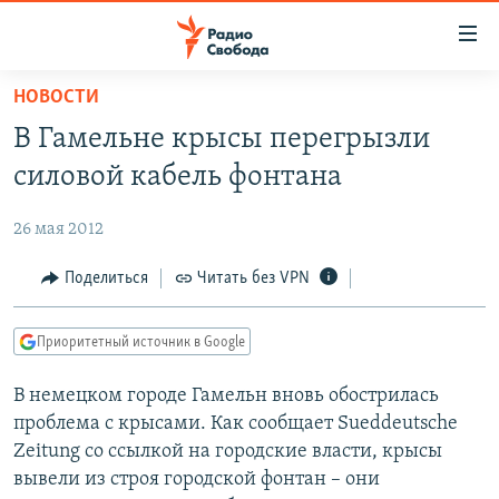
Ссылки
для
упрощенного
НОВОСТИ
ПРОГРАММЫ
доступа
В Гамельне крысы перегрызли
ПОДКАСТЫ
Вернуться
силовой кабель фонтана
к
АВТОРСКИЕ ПРОЕКТЫ
основному
26 мая 2012
ЦИТАТЫ СВОБОДЫ
содержанию
Вернутся
МНЕНИЯ
Поделиться
Читать без VPN
к
КУЛЬТУРА
главной
Приоритетный источник в Google
навигации
IDEL.РЕАЛИИ
Вернутся
В немецком городе Гамельн вновь обострилась
КАВКАЗ.РЕАЛИИ
к
проблема с крысами. Как сообщает Sueddeutsche
СЕВЕР.РЕАЛИИ
поиску
Zeitung со ссылкой на городские власти, крысы
вывели из строя городской фонтан – они
СИБИРЬ.РЕАЛИИ