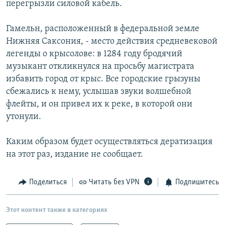
перегрызли силовой кабель.
РАСПИСАНИЕ ВЕЩАНИЯ
ПОДПИШИТЕСЬ НА РАССЫЛКУ
Гамельн, расположенный в федеральной земле
Нижняя Саксония, - место действия средневековой
легенды о крысолове: в 1284 году бродячий
СОЦИАЛЬНЫЕ СЕТИ
музыкант откликнулся на просьбу магистрата
избавить город от крыс. Все городские грызуны
сбежались к нему, услышав звуки волшебной
флейты, и он привел их к реке, в которой они
утонули.
Все сайты РСЕ/РС
Каким образом будет осуществляться дератизация
на этот раз, издание не сообщает.
Поделиться
Читать без VPN
Подпишитесь
Этот контент также в категориях