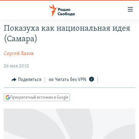
Ссылки
для
упрощенного
Показуха как национальная идея
ПРОГРАММЫ
доступа
(Самара)
ПОДКАСТЫ
Вернуться
к
Сергей Хазов
АВТОРСКИЕ ПРОЕКТЫ
основному
26 мая 2012
ЦИТАТЫ СВОБОДЫ
содержанию
Вернутся
МНЕНИЯ
Поделиться
Читать без VPN
к
КУЛЬТУРА
главной
Приоритетный источник в Google
навигации
IDEL.РЕАЛИИ
Вернутся
КАВКАЗ.РЕАЛИИ
к
СЕВЕР.РЕАЛИИ
поиску
СИБИРЬ.РЕАЛИИ