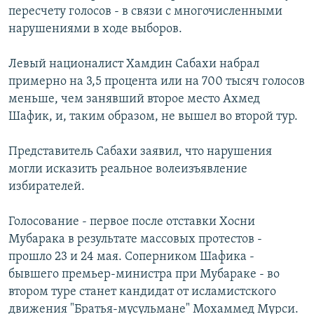
пересчету голосов - в связи с многочисленными
РАСПИСАНИЕ ВЕЩАНИЯ
нарушениями в ходе выборов.
ПОДПИШИТЕСЬ НА РАССЫЛКУ
Левый националист Хамдин Сабахи набрал
СОЦИАЛЬНЫЕ СЕТИ
примерно на 3,5 процента или на 700 тысяч голосов
меньше, чем занявший второе место Ахмед
Шафик, и, таким образом, не вышел во второй тур.
Представитель Сабахи заявил, что нарушения
могли исказить реальное волеизъявление
Все сайты РСЕ/РС
избирателей.
Голосование - первое после отставки Хосни
Мубарака в результате массовых протестов -
прошло 23 и 24 мая. Соперником Шафика -
бывшего премьер-министра при Мубараке - во
втором туре станет кандидат от исламистского
движения "Братья-мусульмане" Мохаммед Мурси.