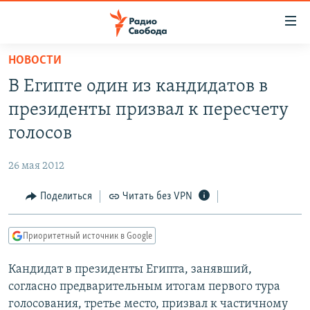
Ссылки
для
упрощенного
НОВОСТИ
ПРОГРАММЫ
доступа
В Египте один из кандидатов в
ПОДКАСТЫ
Вернуться
президенты призвал к пересчету
к
АВТОРСКИЕ ПРОЕКТЫ
голосов
основному
ЦИТАТЫ СВОБОДЫ
содержанию
26 мая 2012
Вернутся
МНЕНИЯ
к
Поделиться
Читать без VPN
КУЛЬТУРА
главной
навигации
IDEL.РЕАЛИИ
Приоритетный источник в Google
Вернутся
КАВКАЗ.РЕАЛИИ
к
Кандидат в президенты Египта, занявший,
СЕВЕР.РЕАЛИИ
поиску
согласно предварительным итогам первого тура
СИБИРЬ.РЕАЛИИ
голосования, третье место, призвал к частичному