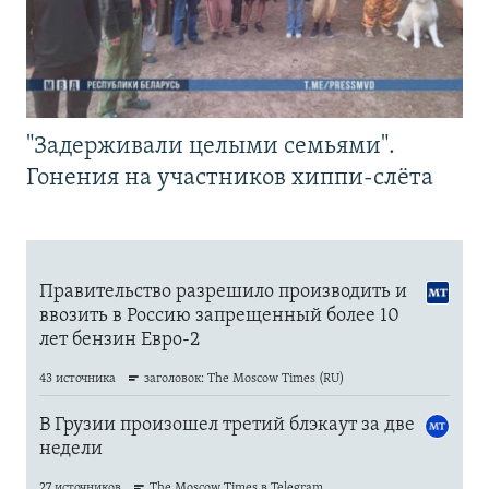
"Задерживали целыми семьями".
Гонения на участников хиппи-слёта