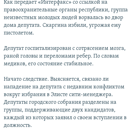
Как передает «Интерфакс» со ссылкой на
РАСПИСАНИЕ ВЕЩАНИЯ
правоохранительные органы республики, группа
ПОДПИШИТЕСЬ НА РАССЫЛКУ
неизвестных молодых людей ворвалась во двор
дома депутата. Скаргина избили, угрожая ему
пистолетом.
СОЦИАЛЬНЫЕ СЕТИ
Депутат госпитализирован с сотрясением мозга,
раной головы и переломами ребер. По словам
медиков, его состояние стабильное.
Все сайты РСЕ/РС
Начато следствие. Выясняется, связано ли
нападение на депутата с недавним конфликтом
вокруг избрания в Элисте сити-менеджера.
Депутаты городского собрания разделены на
группы, поддерживающие двух кандидатов,
каждый из которых заявил о своем вступлении в
должность.