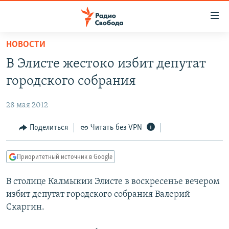
Ссылки
для
упрощенного
НОВОСТИ
ПРОГРАММЫ
доступа
В Элисте жестоко избит депутат
ПОДКАСТЫ
Вернуться
городского собрания
к
АВТОРСКИЕ ПРОЕКТЫ
основному
28 мая 2012
ЦИТАТЫ СВОБОДЫ
содержанию
Вернутся
МНЕНИЯ
Поделиться
Читать без VPN
к
КУЛЬТУРА
главной
Приоритетный источник в Google
навигации
IDEL.РЕАЛИИ
Вернутся
В столице Калмыкии Элисте в воскресенье вечером
КАВКАЗ.РЕАЛИИ
к
избит депутат городского собрания Валерий
СЕВЕР.РЕАЛИИ
поиску
Скаргин.
СИБИРЬ.РЕАЛИИ